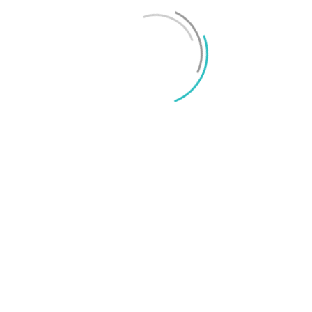
Mikael Schwartz
-
2026/06/22
0
iPhone 18 sägs få mycket mer RAM än föregångaren
Mikael Schwartz
-
2026/06/09
0