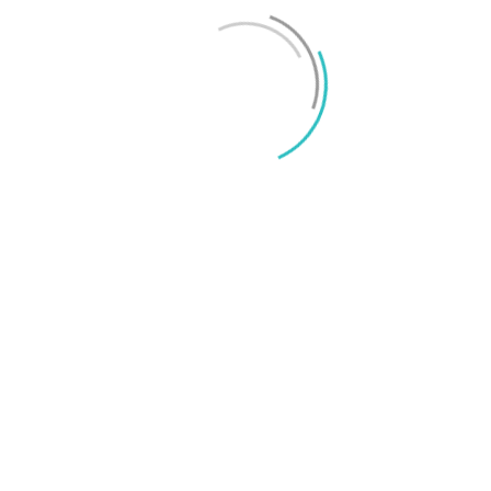
Mikael Schwartz
-
2026/06/22
0
iPhone 18 sägs få mycket mer RAM än föregångaren
Mikael Schwartz
-
2026/06/09
0