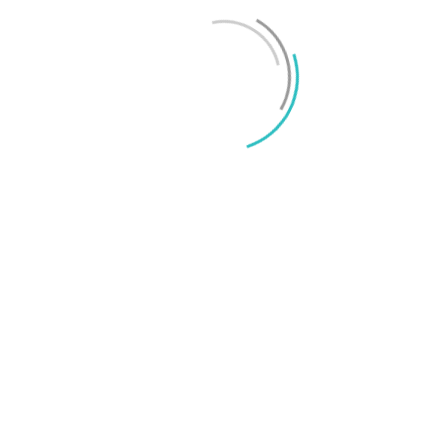
Mikael Schwartz
-
2026/06/22
0
iPhone 18 sägs få mycket mer RAM än föregångaren
Mikael Schwartz
-
2026/06/09
0