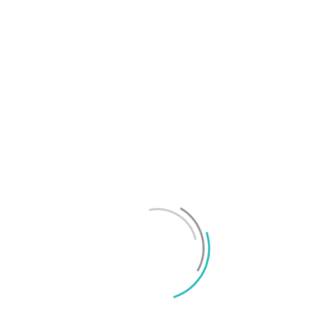
OnePlus sägs lämna europeiska och amerikanska
marknaderna
Mikael Schwartz
-
2026/07/20
0