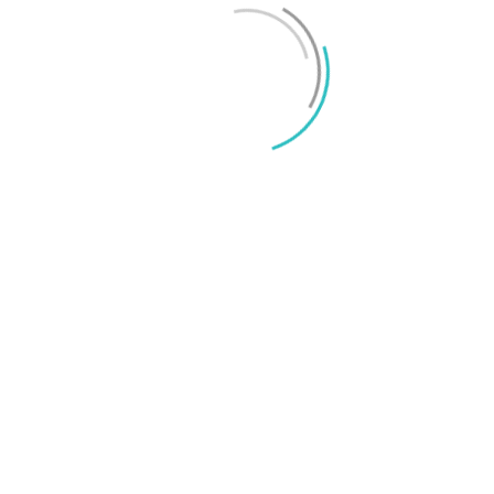
iPhone 18 sägs få mycket mer RAM än föregångaren
Mikael Schwartz
-
2026/06/09
0