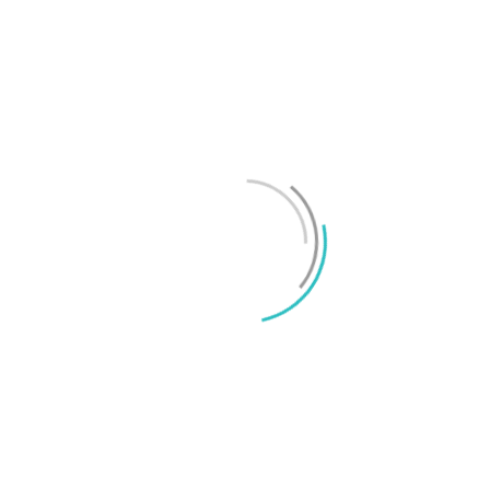
Test: Motorola Signature – ett elegant flaggskepp
Mikael Schwartz
-
2026/06/22
0