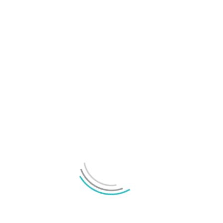
avtäckandet av Pixel 10
Google slår ihop ChromeOS och Android
LÄMNA ETT SVAR