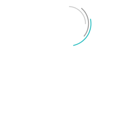
Mikael Schwartz
-
2026/06/22
0
iPhone 18 sägs få mycket mer RAM än föregångaren
Mikael Schwartz
-
2026/06/09
0