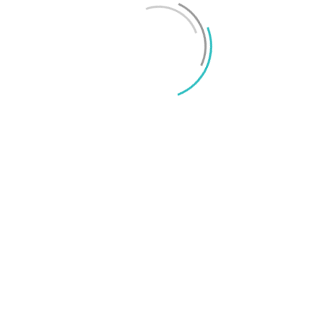
iPhone 18 sägs få mycket mer RAM än föregångaren
Mikael Schwartz
-
2026/06/09
0