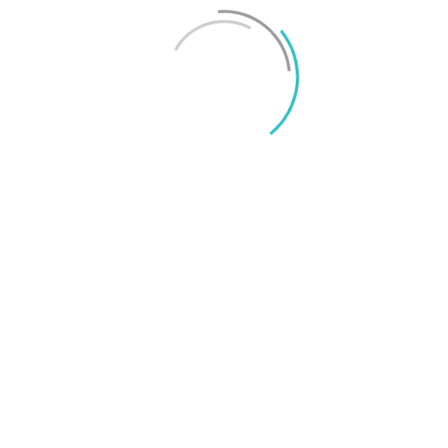
Mikael Schwartz
-
2026/06/22
0
iPhone 18 sägs få mycket mer RAM än föregångaren
Mikael Schwartz
-
2026/06/09
0