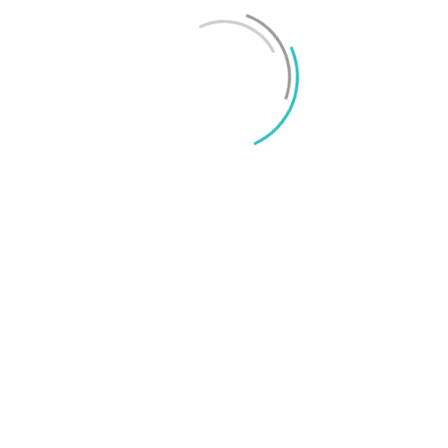
Mikael Schwartz
-
2026/06/22
0
iPhone 18 sägs få mycket mer RAM än föregångaren
Mikael Schwartz
-
2026/06/09
0