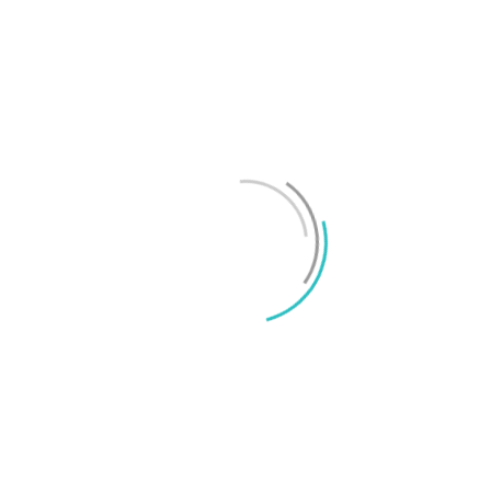
Test: Motorola Signature – ett elegant flaggskepp
Mikael Schwartz
-
2026/06/22
0