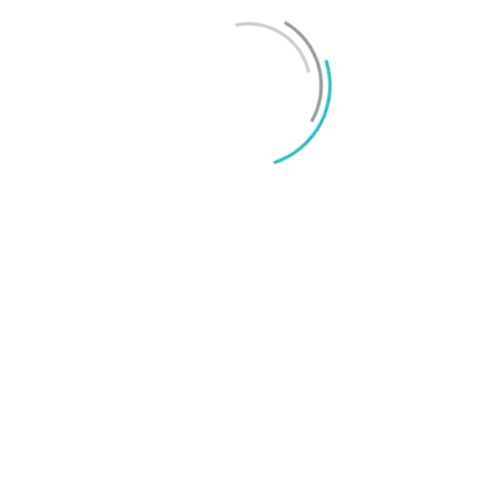
Mikael Schwartz
-
2026/06/22
0
iPhone 18 sägs få mycket mer RAM än föregångaren
Mikael Schwartz
-
2026/06/09
0