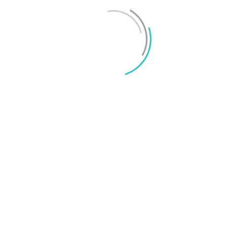
Mikael Schwartz
-
2026/06/22
0
iPhone 18 sägs få mycket mer RAM än föregångaren
Mikael Schwartz
-
2026/06/09
0