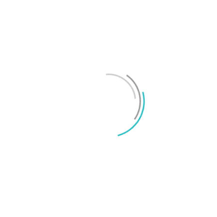
Test: Motorola Signature – ett elegant flaggskepp
Mikael Schwartz
-
2026/06/22
0