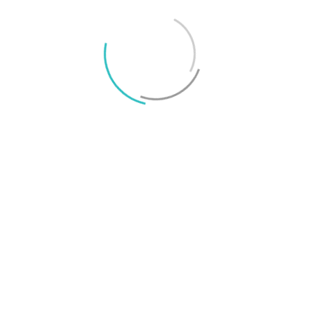
Mikael Schwartz
-
2026/06/22
0
iPhone 18 sägs få mycket mer RAM än föregångaren
Mikael Schwartz
-
2026/06/09
0