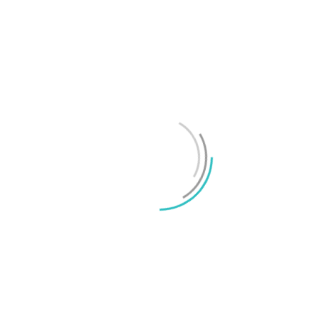
Test: Motorola Signature – ett elegant flaggskepp
Mikael Schwartz
-
2026/06/22
0