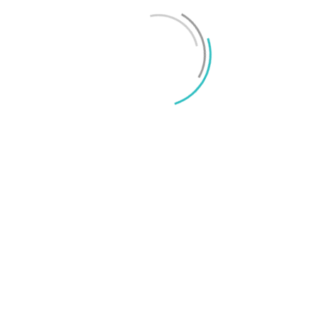
Mikael Schwartz
-
2026/06/22
0
iPhone 18 sägs få mycket mer RAM än föregångaren
Mikael Schwartz
-
2026/06/09
0