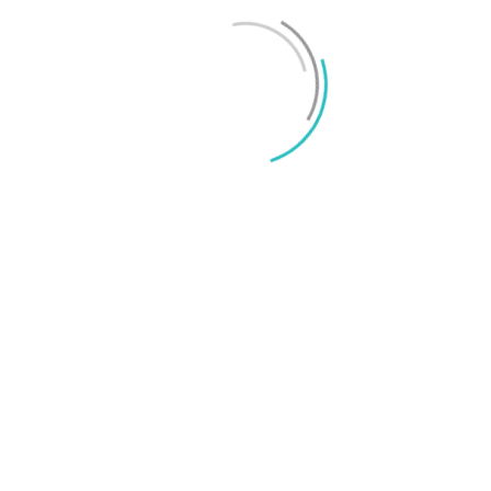
Mikael Schwartz
-
2026/06/22
0
iPhone 18 sägs få mycket mer RAM än föregångaren
Mikael Schwartz
-
2026/06/09
0