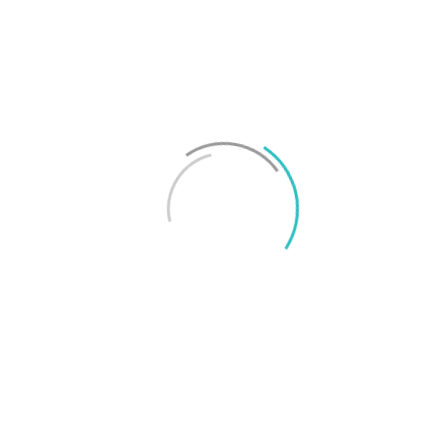
Test: Motorola Signature – ett elegant flaggskepp
Mikael Schwartz
-
2026/06/22
0