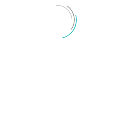
Mikael Schwartz
-
2026/06/22
0
iPhone 18 sägs få mycket mer RAM än föregångaren
Mikael Schwartz
-
2026/06/09
0