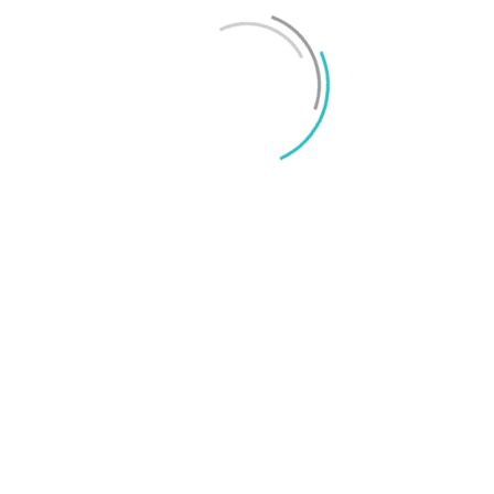
Mikael Schwartz
-
2026/06/22
0
iPhone 18 sägs få mycket mer RAM än föregångaren
Mikael Schwartz
-
2026/06/09
0