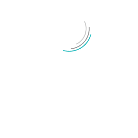
OnePlus sägs lämna europeiska och amerikanska
marknaderna
Mikael Schwartz
-
2026/07/20
0