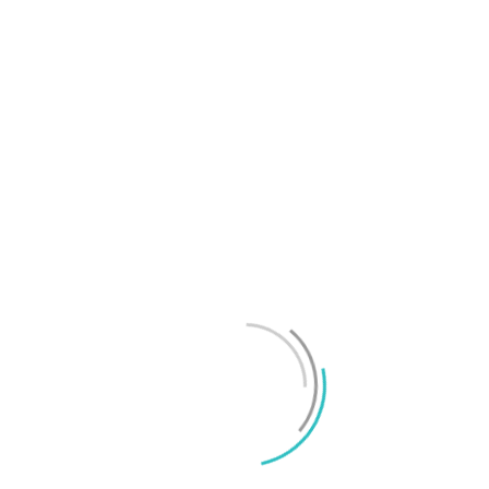
OnePlus sägs lämna europeiska och amerikanska
marknaderna
Mikael Schwartz
-
2026/07/20
0