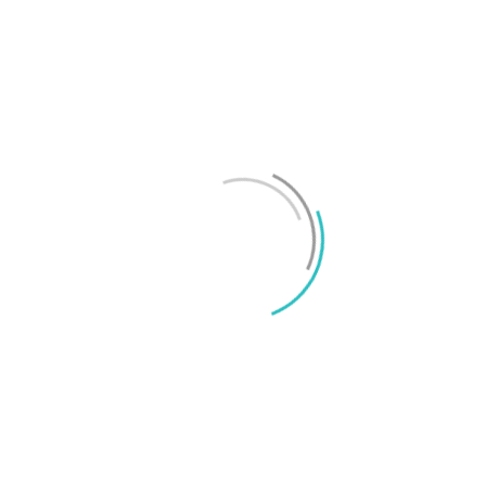
Test: Motorola Signature – ett elegant flaggskepp
Mikael Schwartz
-
2026/06/22
0