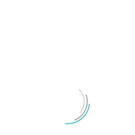
Samsung Galaxy Z Fold8 Ultra, Fold8 och Flip8
presenterade
Mikael Schwartz
-
2026/07/22
0