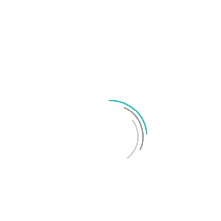
Samsung Galaxy Z Fold8 Ultra, Fold8 och Flip8
presenterade
Samsung ”Wide Fold” läcker ut ännu en gång