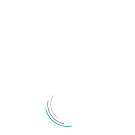
OnePlus 16 ryktas bli ett rejält kraftpaket till
telefon
Samsung Galaxy S26-serien officiellt avtäckt
LÄMNA ETT SVAR