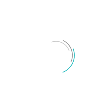
Test: Motorola Signature – ett elegant flaggskepp
Mikael Schwartz
-
2026/06/22
0