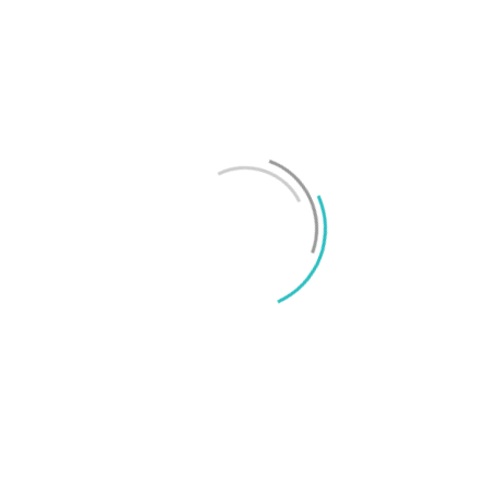
Test: Motorola Signature – ett elegant flaggskepp
Mikael Schwartz
-
2026/06/22
0