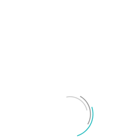
OnePlus sägs lämna europeiska och amerikanska
marknaderna
Mikael Schwartz
-
2026/07/20
0