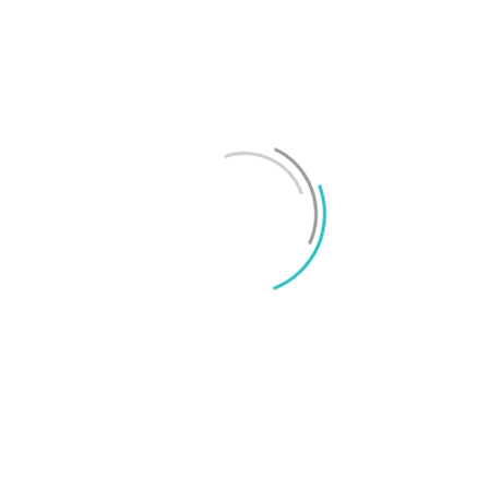
Test: Motorola Signature – ett elegant flaggskepp
Mikael Schwartz
-
2026/06/22
0