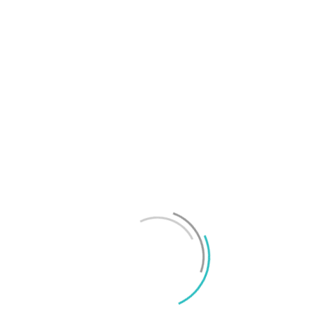
OnePlus sägs lämna europeiska och amerikanska
marknaderna
Mikael Schwartz
-
2026/07/20
0