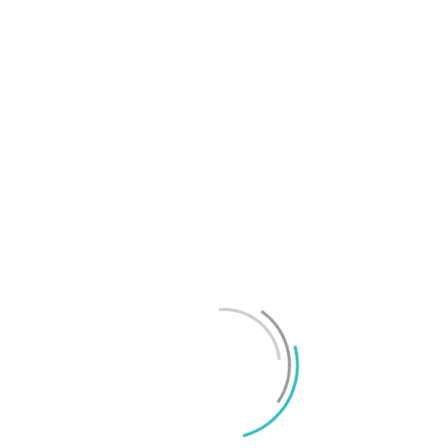
OnePlus sägs lämna europeiska och amerikanska
marknaderna
Mikael Schwartz
-
2026/07/20
0