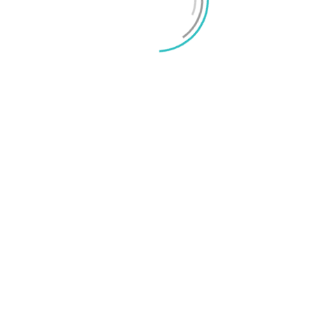
O
a
M
en drivs av sprillans nya MediaTek Dimensity
åtta processorkärnor på upp till 3 GHz.
ali-G610 MC4 som ska vara 30 procent snabbare
garen. Telefonen förväntas komma med 12
kommer Nothing Phone 2a Plus med dubbla 50
0 MP-kamera på framsidan.
slappen kvar att röja. Som tur är behöver vi inte
ekräftad.