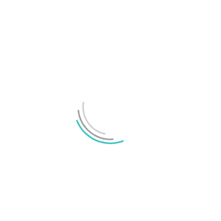
Designen hos Nothing Phone 2a Plus röjs i sista
minuten
LÄMNA ETT SVAR