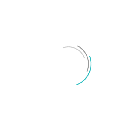
Test: Motorola Signature – ett elegant flaggskepp
Mikael Schwartz
-
2026/06/22
0