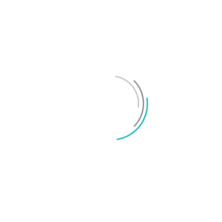
Test: Motorola Signature – ett elegant flaggskepp
Mikael Schwartz
-
2026/06/22
0