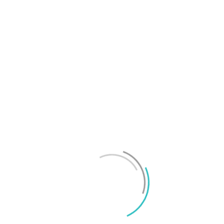
OnePlus sägs lämna europeiska och amerikanska
marknaderna
Mikael Schwartz
-
2026/07/20
0