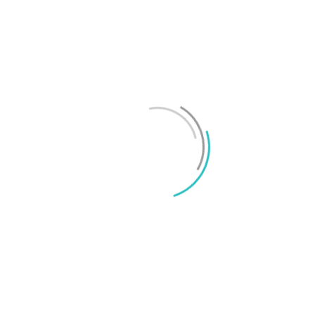
Test: Motorola Signature – ett elegant flaggskepp
Mikael Schwartz
-
2026/06/22
0