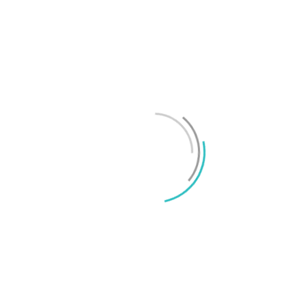
Test: Motorola Signature – ett elegant flaggskepp
Mikael Schwartz
-
2026/06/22
0