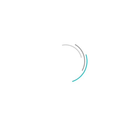
Test: Motorola Signature – ett elegant flaggskepp
Mikael Schwartz
-
2026/06/22
0