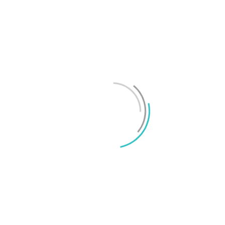
Test: Motorola Signature – ett elegant flaggskepp
Mikael Schwartz
-
2026/06/22
0