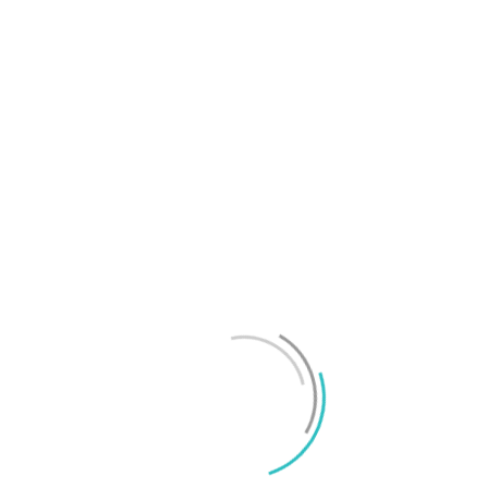
OnePlus sägs lämna europeiska och amerikanska
marknaderna
Mikael Schwartz
-
2026/07/20
0