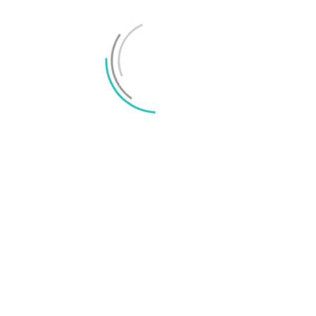
Xiaomi säljer mer än Apple på den europeiska
marknaden
LÄMNA ETT SVAR