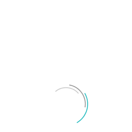
OnePlus sägs lämna europeiska och amerikanska
marknaderna
Mikael Schwartz
-
2026/07/20
0