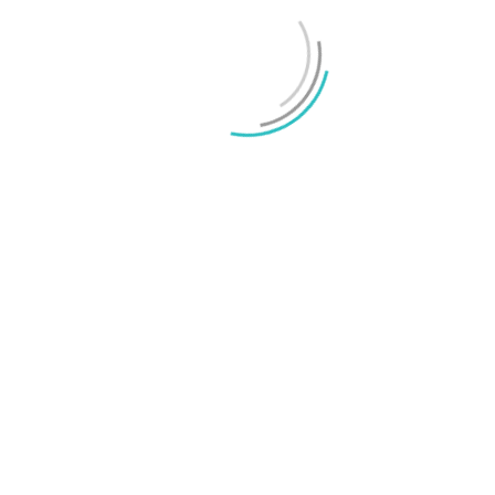
OnePlus sägs lämna europeiska och amerikanska
marknaderna
Mikael Schwartz
-
2026/07/20
0
Test: Motorola Signature – ett elegant flaggskepp
Mikael Schwartz
-
2026/06/22
0