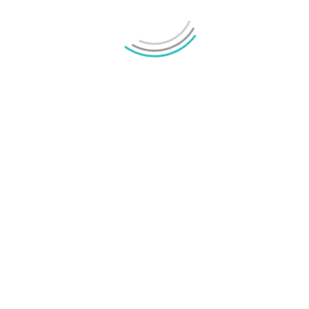
Samsung Galaxy Z Fold8 Ultra, Fold8 och Flip8
presenterade
Mikael Schwartz
-
2026/07/22
0
OnePlus sägs lämna europeiska och amerikanska
marknaderna
Mikael Schwartz
-
2026/07/20
0