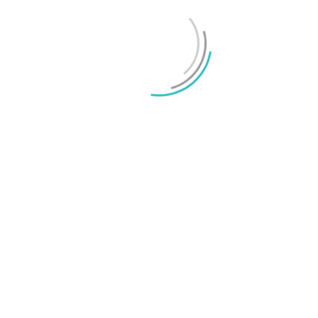
OnePlus sägs lämna europeiska och amerikanska
marknaderna
Mikael Schwartz
-
2026/07/20
0
Test: Motorola Signature – ett elegant flaggskepp
Mikael Schwartz
-
2026/06/22
0