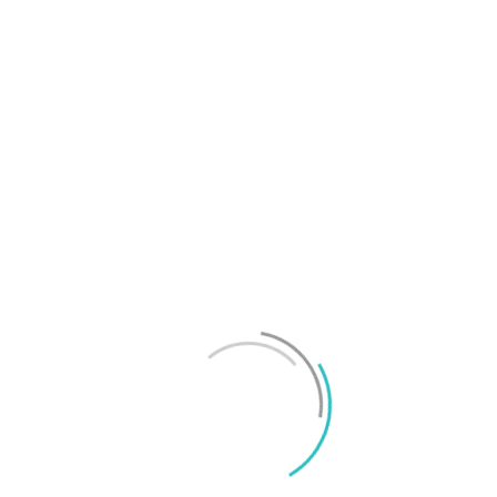
OnePlus sägs lämna europeiska och amerikanska
marknaderna
Mikael Schwartz
-
2026/07/20
0